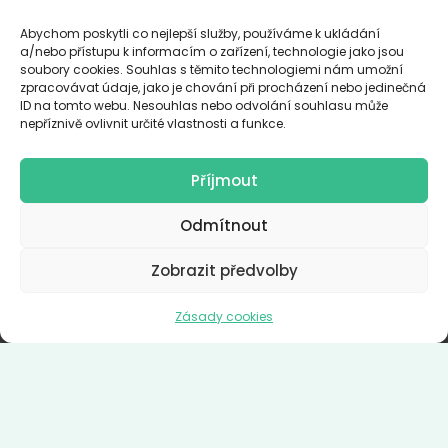
Abychom poskytli co nejlepší služby, používáme k ukládání
a/nebo přístupu k informacím o zařízení, technologie jako jsou
soubory cookies. Souhlas s těmito technologiemi nám umožní
zpracovávat údaje, jako je chování při procházení nebo jedinečná
ID na tomto webu. Nesouhlas nebo odvolání souhlasu může
nepříznivě ovlivnit určité vlastnosti a funkce.
NÁKUP A PRODEJ DŘÍVÍ
VČETNĚ VÝKUPU POZEMKŮ
Příjmout
Odmítnout
Zobrazit předvolby
Zásady cookies
ZEMNÍ, VÝKOPOVÉ
A DROBNÉ BOURACÍ