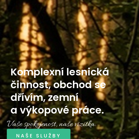
Komplexní lesnická
činnost, obchod se
dřívím, zemní
a výkopové práce.
Vaše spokojenost, naše vizitka.
NAŠE SLUŽBY