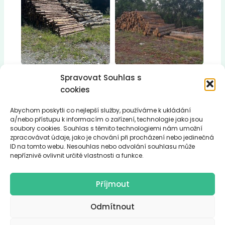
Spravovat Souhlas s
cookies
Abychom poskytli co nejlepší služby, používáme k ukládání
a/nebo přístupu k informacím o zařízení, technologie jako jsou
WELATECH s.r.o.
soubory cookies. Souhlas s těmito technologiemi nám umožní
zpracovávat údaje, jako je chování při procházení nebo jedinečná
Otáhalova 555/10, Předměstí, 746 01 Opava
ID na tomto webu. Nesouhlas nebo odvolání souhlasu může
IČ: 03571262
nepříznivě ovlivnit určité vlastnosti a funkce.
e-mail:
info@welatech.cz
Příjmout
telefon: (+420) 724 289 494
Odmítnout